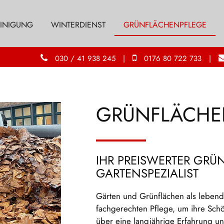
INIGUNG
WINTERDIENST
GRÜNFLÄCHENPFLEGE
030 / 41 938 245
|
0176 80 722 733
|
GRÜNFLÄCHE
IHR PREISWERTER GRÜ
GARTENSPEZIALIST
Gärten und Grünflächen als leben
fachgerechten Pflege, um ihre Schö
über eine langjährige Erfahrung un